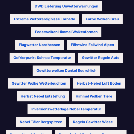
DWD Lieferung Unwetterwarnungen
Extreme Wetterereignisse Tornado
Farbe Wolken Grau
Federwolken Himmel Wolkenformen
Flugwetter Nordhessen
Föhnwind Fallwind Alpen
Gefrierpunkt Schnee Temperatur
Gewitter Regeln Auto
Gewitterwolken Dunkel Bedrohlich
Gewitter Wolke Wetterleuchten
Herbst-Nebel Luft Boden
Herbst Nebel Entstehung
Himmel Wolken Tiere
Inversionswetterlage Nebel Temperatur
Nebel Täler Bergspitzen
Regeln Gewitter Wiese