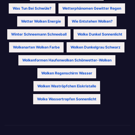
Was Tun Bei Schwüle?
Wetterphänomen Gewitter Regen
Wetter Wolken Energie
Wie Entstehen Wolken?
Winter Schneemann Schneeball
Wolke Dunkel Sonnenlicht
Wolkenarten Wolken Farbe
Wolken Dunkelgrau Schwarz
Wolkenformen Haufenwolken Schönwetter-Wolken
Wolken Regenschirm Wasser
Wolken Waströpfchen Eiskristalle
Wolke Wassertropfen Sonnenlicht