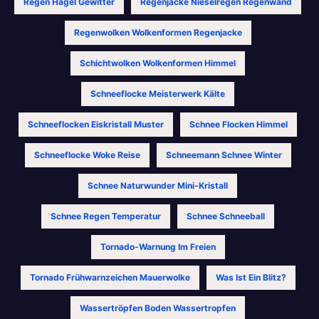
Regen Hagel Gewitter
Regenjacke Nieselregen Regenwand
Regenwolken Wolkenformen Regenjacke
Schichtwolken Wolkenformen Himmel
Schneeflocke Meisterwerk Kälte
Schneeflocken Eiskristall Muster
Schnee Flocken Himmel
Schneeflocke Woke Reise
Schneemann Schnee Winter
Schnee Naturwunder Mini-Kristall
Schnee Regen Temperatur
Schnee Schneeball
Tornado-Warnung Im Freien
Tornado Frühwarnzeichen Mauerwolke
Was Ist Ein Blitz?
Wassertröpfen Boden Wassertropfen