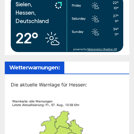
22°
Sielen,
Friday
10°
Hessen,
27°
Saturday
Deutschland
9°
34°
Sunday
22°
11°
powered by
Meteometics Weather API
Wetterwarnungen:
Die aktuelle Warnlage für Hessen: