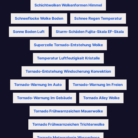
Schichtwolken Wolkenformen Himmel
Schneeflocke Wolke Boden
Schnee Regen Temperatur
Sonne Boden Luft
Sturm-Schäden Fujita-Skala EF-Skala
Superzelle Tornado-Entstehung Wolke
Temperatur Luftfeutigkeit Kristalle
Tornado-Entstehung Windscherung Konvektion
Tornado-Warnung Im Auto
Tornado-Warnung Im Freien
Tornado-Warnung Im Gebäude
Tornado Alley Wolke
Tornado Frühwarnzeichen Mauerwolke
Tornado Frühwarnzeichen Trichterwolke
Tornado Meteorologie Wasserhose