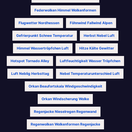
Federwolken Himmel Wolkenformen
Flugwetter Nordhessen
Föhnwind Fallwind Alpen
Gefrierpunkt Schnee Temperatur
Herbst Nebel Luft
Himmel Wassertröpfchen Luft
Hitze Kälte Gewitter
Hotspot Tornado Alley
Luftfeuchtigkeit Wasser Tröpfchen
Luft Neblig Herbsttag
Nebel Temperaturunterschied Luft
Orkan Beaufortskala Windgeschwindigkeit
Orkan Windscherung Wolke
Regenjacke Nieselregen Regenwand
Regenwolken Wolkenformen Regenjacke