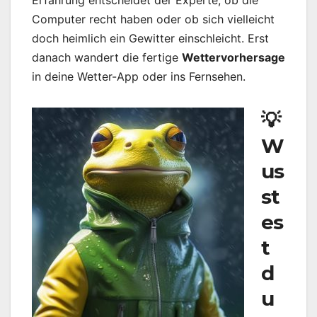
Erfahrung entscheidet der Experte, ob die
Computer recht haben oder ob sich vielleicht
doch heimlich ein Gewitter einschleicht. Erst
danach wandert die fertige
Wettervorhersage
in deine Wetter-App oder ins Fernsehen.
💡
W
us
st
es
t
d
u