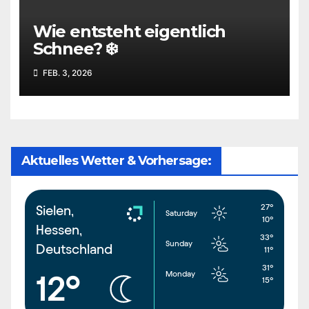
Wie entsteht eigentlich
Schnee? ❄️
FEB. 3, 2026
Aktuelles Wetter & Vorhersage:
27°
Sielen,
Saturday
10°
Hessen,
33°
Sunday
Deutschland
11°
31°
Monday
12°
15°