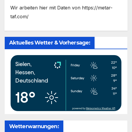
Wir arbeiten hier mit Daten von https://metar-
taf.com/
Aktuelles Wetter & Vorhersage:
22°
Sielen,
Friday
10°
Hessen,
28°
Saturday
Deutschland
9°
34°
Sunday
18°
11°
powered by
Meteometics Weather API
Wetterwarnungen: