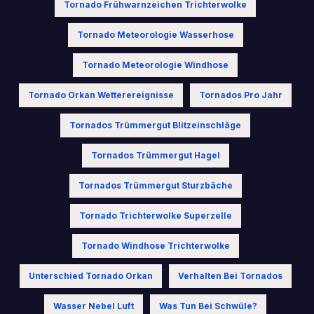
Tornado Frühwarnzeichen Trichterwolke
Tornado Meteorologie Wasserhose
Tornado Meteorologie Windhose
Tornado Orkan Wetterereignisse
Tornados Pro Jahr
Tornados Trümmergut Blitzeinschläge
Tornados Trümmergut Hagel
Tornados Trümmergut Sturzbäche
Tornado Trichterwolke Superzelle
Tornado Windhose Trichterwolke
Unterschied Tornado Orkan
Verhalten Bei Tornados
Wasser Nebel Luft
Was Tun Bei Schwüle?