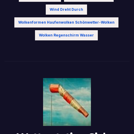
Wind Dreht Durch
Wolkenformen Haufenwolken Schönwetter-Wolken
Wolken Regenschirm Wasser