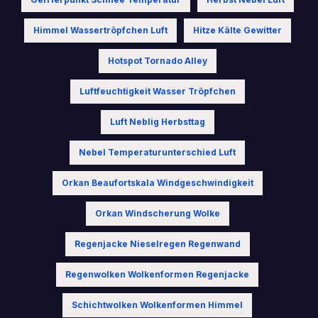
Himmel Wassertröpfchen Luft
Hitze Kälte Gewitter
Hotspot Tornado Alley
Luftfeuchtigkeit Wasser Tröpfchen
Luft Neblig Herbsttag
Nebel Temperaturunterschied Luft
Orkan Beaufortskala Windgeschwindigkeit
Orkan Windscherung Wolke
Regenjacke Nieselregen Regenwand
Regenwolken Wolkenformen Regenjacke
Schichtwolken Wolkenformen Himmel