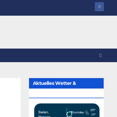
Aktuelles Wetter &
Vorhersage:
25°
Sielen,
Thursday
17°
Hessen,