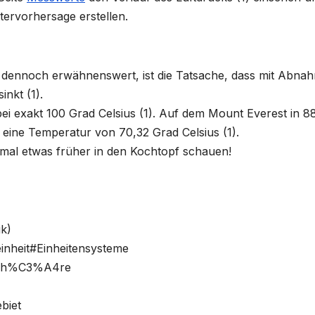
ttervorhersage erstellen.
r dennoch erwähnenswert, ist die Tatsache, dass mit Abna
inkt (1).
i exakt 100 Grad Celsius (1). Auf dem Mount Everest in 8
ine Temperatur von 70,32 Grad Celsius (1).
 mal etwas früher in den Kochtopf schauen!
ik)
einheit#Einheitensysteme
mosph%C3%A4re
biet