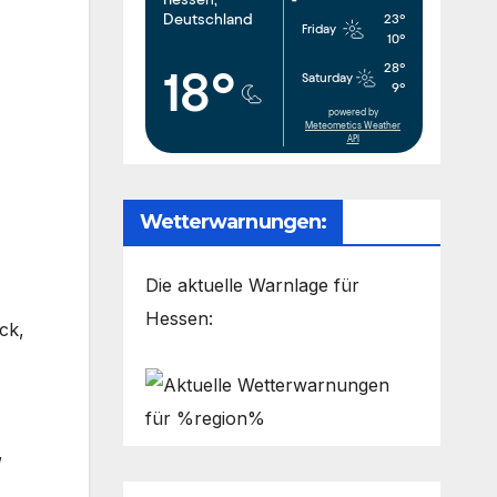
Deutschland
23°
Friday
10°
28°
18°
Saturday
9°
powered by
Meteometics Weather
API
Wetterwarnungen:
Die aktuelle Warnlage für
Hessen:
ck,
,