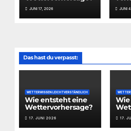
JUNI 17, 2026
JUNI 4
Das hast du verpasst:
WETTERWISSEN LEICHTVERSTÄNDLICH
WETTER
Wie entsteht eine
Wie 
Wettervorhersage?
Wet
17. JUNI 2026
17. J