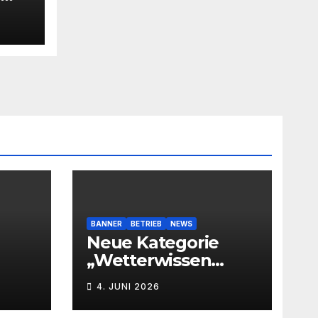
BANNER
BETRIEB
NEWS
Neue Kategorie
„Wetterwissen
leichtverständlich“
4. JUNI 2026