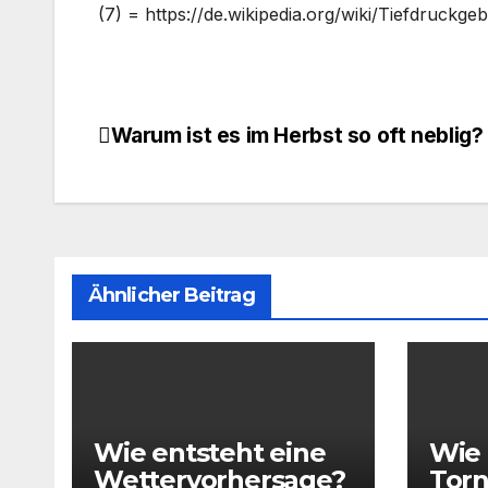
(7) = https://de.wikipedia.org/wiki/Tiefdruckgeb
Warum ist es im Herbst so oft neblig?
Beitragsnavigation
Ähnlicher Beitrag
Wie entsteht eine
Wie 
Wettervorhersage?
Tor