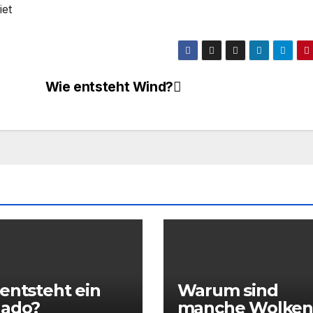
iet
Wie entsteht Wind?
entsteht ein
Warum sind
nado?
manche Wolke