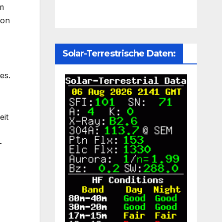
em
von
Solar-Terrestrische Daten:
es.
eit
-