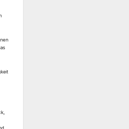
m
nnen
das
keit
ck,
nd