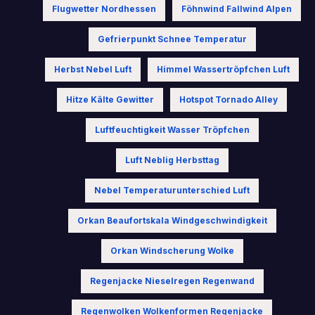
Flugwetter Nordhessen
Föhnwind Fallwind Alpen
Gefrierpunkt Schnee Temperatur
Herbst Nebel Luft
Himmel Wassertröpfchen Luft
Hitze Kälte Gewitter
Hotspot Tornado Alley
Luftfeuchtigkeit Wasser Tröpfchen
Luft Neblig Herbsttag
Nebel Temperaturunterschied Luft
Orkan Beaufortskala Windgeschwindigkeit
Orkan Windscherung Wolke
Regenjacke Nieselregen Regenwand
Regenwolken Wolkenformen Regenjacke