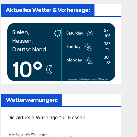
Aktuelles Wetter & Vorhersage:
27°
Sielen,
Saturday
10°
Hessen,
33°
Sunday
Deutschland
11°
30°
10°
Monday
15°
powered by
Meteometics Weather
API
Wetterwarnungen:
Die aktuelle Warnlage für Hessen: