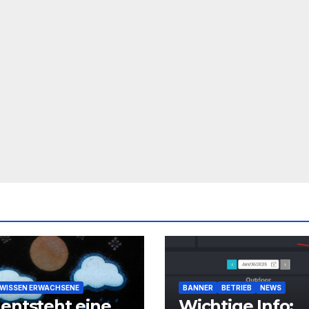
WISSEN ERWACHSENE
BANNER
BETRIEB
NEWS
entsteht eine
Wichtige Info: