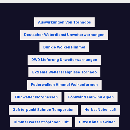
Auswirkungen Von Tornados
Deutscher Weterdienst Unwetterwarnungen
Dunkle Wolken Himmel
DWD Lieferung Unwetterwarnungen
Extreme Wetterereignisse Tornado
Federwolken Himmel Wolkenformen
Flugwetter Nordhessen
Föhnwind Fallwind Alpen
Gefrierpunkt Schnee Temperatur
Herbst Nebel Luft
Himmel Wassertröpfchen Luft
Hitze Kälte Gewitter