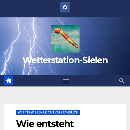
Zum
Inhalt
springen
Wetterstation-Sielen
WETTERWISSEN LEICHTVERSTÄNDLICH
Wie entsteht