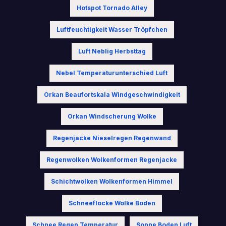
Hotspot Tornado Alley
Luftfeuchtigkeit Wasser Tröpfchen
Luft Neblig Herbsttag
Nebel Temperaturunterschied Luft
Orkan Beaufortskala Windgeschwindigkeit
Orkan Windscherung Wolke
Regenjacke Nieselregen Regenwand
Regenwolken Wolkenformen Regenjacke
Schichtwolken Wolkenformen Himmel
Schneeflocke Wolke Boden
Schnee Regen Temperatur
Sonne Boden Luft