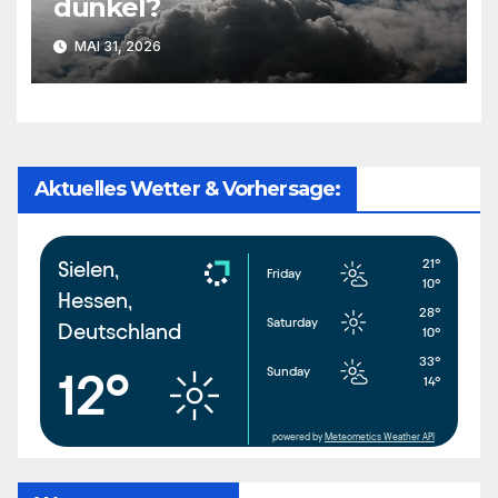
dunkel?
MAI 31, 2026
Aktuelles Wetter & Vorhersage:
21°
Sielen,
Friday
10°
Hessen,
28°
Saturday
Deutschland
10°
33°
Sunday
12°
14°
powered by
Meteometics Weather API