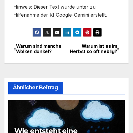
Hinweis: Dieser Text wurde unter zu
Hilfenahme der KI Google-Gemini erstellt.
Warum sind manche
Warum ist es im
Beitragsnavigation
Wolken dunkel?
Herbst so oft neblig?
Ähnlicher Beitrag
Wie entsteht eine