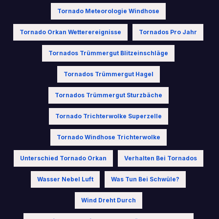
Tornado Meteorologie Windhose
Tornado Orkan Wetterereignisse
Tornados Pro Jahr
Tornados Trümmergut Blitzeinschläge
Tornados Trümmergut Hagel
Tornados Trümmergut Sturzbäche
Tornado Trichterwolke Superzelle
Tornado Windhose Trichterwolke
Unterschied Tornado Orkan
Verhalten Bei Tornados
Wasser Nebel Luft
Was Tun Bei Schwüle?
Wind Dreht Durch