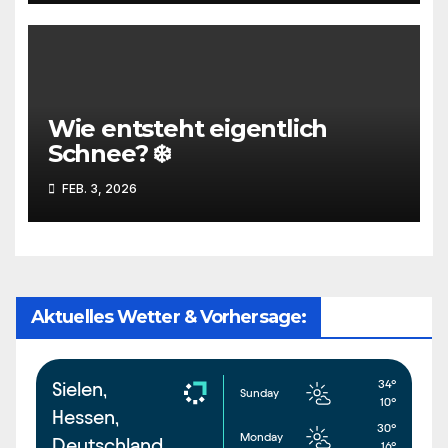
Wie entsteht eigentlich
Schnee? ❄️
FEB. 3, 2026
Aktuelles Wetter & Vorhersage:
34°
Sielen,
Sunday
10°
Hessen,
30°
Monday
Deutschland
16°