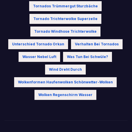
Tornados Trümmergut Sturzbäche
Tornado Trichterwolke Superzelle
Tornado Windhose Trichterwolke
Unterschied Tornado Orkan
Verhalten Bei Tornados
Wasser Nebel Luft
Was Tun Bei Schwüle?
Wind Dreht Durch
Wolkenformen Haufenwolken Schönwetter-Wolken
Wolken Regenschirm Wasser