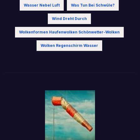
Wasser Nebel Luft
Was Tun Bei Schwüle?
Wind Dreht Durch
Wolkenformen Haufenwolken Schönwetter-Wolken
Wolken Regenschirm Wasser