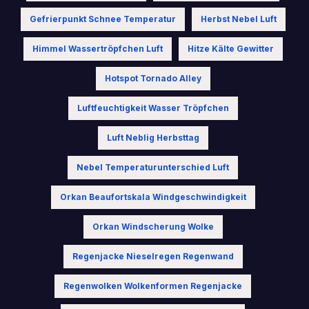
Gefrierpunkt Schnee Temperatur
Herbst Nebel Luft
Himmel Wassertröpfchen Luft
Hitze Kälte Gewitter
Hotspot Tornado Alley
Luftfeuchtigkeit Wasser Tröpfchen
Luft Neblig Herbsttag
Nebel Temperaturunterschied Luft
Orkan Beaufortskala Windgeschwindigkeit
Orkan Windscherung Wolke
Regenjacke Nieselregen Regenwand
Regenwolken Wolkenformen Regenjacke