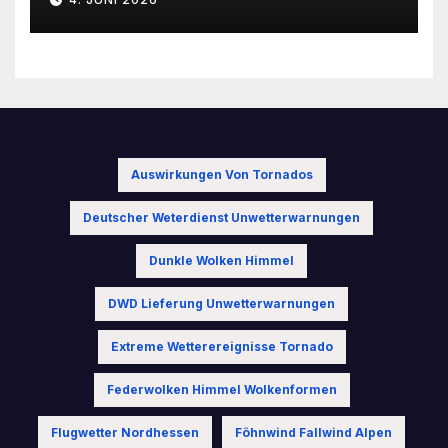
Auswirkungen Von Tornados
Deutscher Weterdienst Unwetterwarnungen
Dunkle Wolken Himmel
DWD Lieferung Unwetterwarnungen
Extreme Wetterereignisse Tornado
Federwolken Himmel Wolkenformen
Flugwetter Nordhessen
Föhnwind Fallwind Alpen