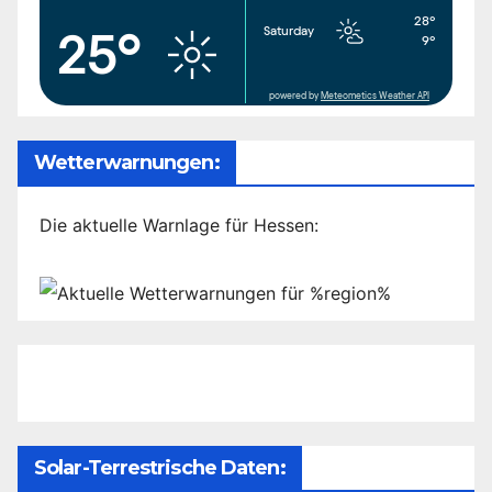
28°
Saturday
25°
9°
powered by
Meteometics Weather API
Wetterwarnungen:
Die aktuelle Warnlage für Hessen:
Solar-Terrestrische Daten: