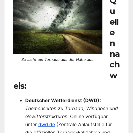
Q
u
ell
e
n
na
So sieht ein Tornado aus der Nähe aus.
ch
w
eis:
Deutscher Wetterdienst (DWD):
Themenseiten zu Tornado, Windhose und
Gewitterstrukturen.
Online verfügbar
unter
dwd.de
(Zentrale Anlaufstelle für
die offiziellen Tornado-Fallzahlen und