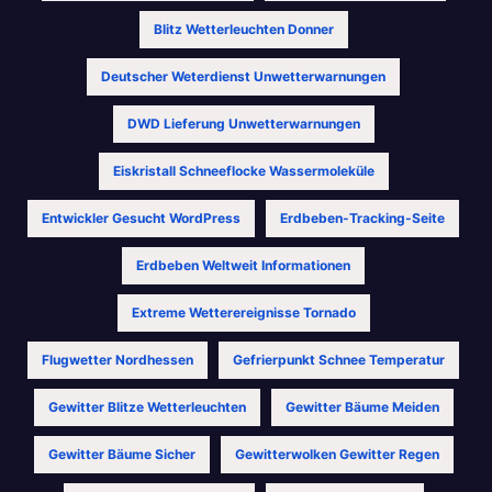
Blitz Wetterleuchten Donner
Deutscher Weterdienst Unwetterwarnungen
DWD Lieferung Unwetterwarnungen
Eiskristall Schneeflocke Wassermoleküle
Entwickler Gesucht WordPress
Erdbeben-Tracking-Seite
Erdbeben Weltweit Informationen
Extreme Wetterereignisse Tornado
Flugwetter Nordhessen
Gefrierpunkt Schnee Temperatur
Gewitter Blitze Wetterleuchten
Gewitter Bäume Meiden
Gewitter Bäume Sicher
Gewitterwolken Gewitter Regen