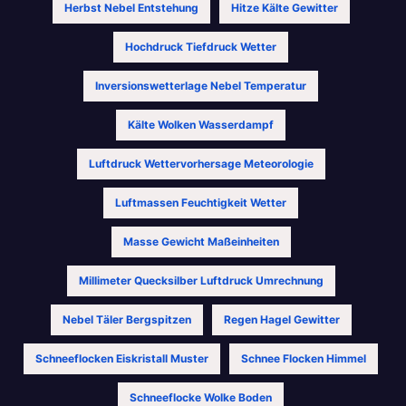
Herbst Nebel Entstehung
Hitze Kälte Gewitter
Hochdruck Tiefdruck Wetter
Inversionswetterlage Nebel Temperatur
Kälte Wolken Wasserdampf
Luftdruck Wettervorhersage Meteorologie
Luftmassen Feuchtigkeit Wetter
Masse Gewicht Maßeinheiten
Millimeter Quecksilber Luftdruck Umrechnung
Nebel Täler Bergspitzen
Regen Hagel Gewitter
Schneeflocken Eiskristall Muster
Schnee Flocken Himmel
Schneeflocke Wolke Boden