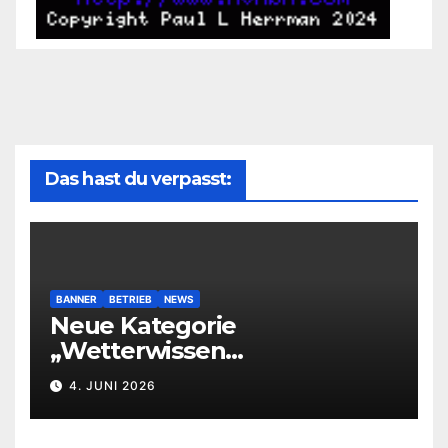
Das hast du verpasst:
BANNER
BETRIEB
NEWS
Neue Kategorie
„Wetterwissen
leichtverständlich“
4. JUNI 2026