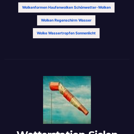
Wolkenformen Haufenwolken Schönwetter-Wolken
Wolken Regenschirm Wasser
Wolke Wassertropfen Sonnenlicht