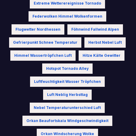
Extreme Wetterereignisse Tornado
Federwolken Himmel Wolkenformen
Flugwetter Nordhessen
Föhnwind Fallwind Alpen
Gefrierpunkt Schnee Temperatur
Herbst Nebel Luft
Himmel Wassertröpfchen Luft
Hitze Kälte Gewitter
Hotspot Tornado Alley
Luftfeuchtigkeit Wasser Tröpfchen
Luft Neblig Herbsttag
Nebel Temperaturunterschied Luft
Orkan Beaufortskala Windgeschwindigkeit
Orkan Windscherung Wolke