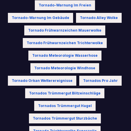
Tornado-Warnung Im Freien
Tornado-Warnung Im Gebäude
Tornado Alley Wolke
Tornado Frühwarnzeichen Mauerwolke
Tornado Frühwarnzeichen Trichterwolke
Tornado Meteorologie Wasserhose
Tornado Meteorologie Windhose
Tornado Orkan Wetterereignisse
Tornados Pro Jahr
Tornados Trümmergut Blitzeinschläge
Tornados Trümmergut Hagel
Tornados Trümmergut Sturzbäche
Tornado Trichterwolke Superzelle