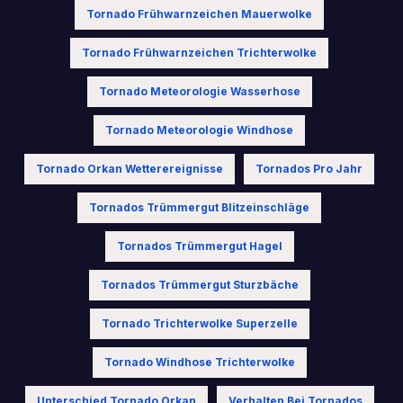
Tornado Frühwarnzeichen Mauerwolke
Tornado Frühwarnzeichen Trichterwolke
Tornado Meteorologie Wasserhose
Tornado Meteorologie Windhose
Tornado Orkan Wetterereignisse
Tornados Pro Jahr
Tornados Trümmergut Blitzeinschläge
Tornados Trümmergut Hagel
Tornados Trümmergut Sturzbäche
Tornado Trichterwolke Superzelle
Tornado Windhose Trichterwolke
Unterschied Tornado Orkan
Verhalten Bei Tornados