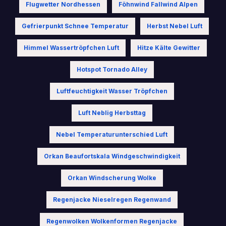
Flugwetter Nordhessen
Föhnwind Fallwind Alpen
Gefrierpunkt Schnee Temperatur
Herbst Nebel Luft
Himmel Wassertröpfchen Luft
Hitze Kälte Gewitter
Hotspot Tornado Alley
Luftfeuchtigkeit Wasser Tröpfchen
Luft Neblig Herbsttag
Nebel Temperaturunterschied Luft
Orkan Beaufortskala Windgeschwindigkeit
Orkan Windscherung Wolke
Regenjacke Nieselregen Regenwand
Regenwolken Wolkenformen Regenjacke