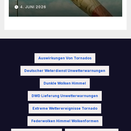
leichtverständlich“
4. JUNI 2026
Auswirkungen Von Tornados
Deutscher Weterdienst Unwetterwarnungen
Dunkle Wolken Himmel
DWD Lieferung Unwetterwarnungen
Extreme Wetterereignisse Tornado
Federwolken Himmel Wolkenformen